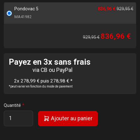
Pondovac 5
836,96 €
929,95 €
MA41982
836,96 €
929,95 €
Payez en 3x sans frais
via CB ou PayPal
2x 278,99 € puis 278,98 €
*
*peut varier en fonction du mode de paiement
Quantité
Ajouter au panier