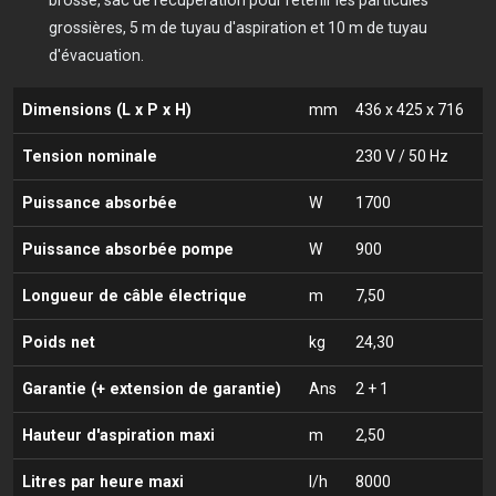
brosse, sac de récupération pour retenir les particules
grossières, 5 m de tuyau d'aspiration et 10 m de tuyau
d'évacuation.
Dimensions (L x P x H)
mm
436 x 425 x 716
Tension nominale
230 V / 50 Hz
Puissance absorbée
W
1700
Puissance absorbée pompe
W
900
Longueur de câble électrique
m
7,50
Poids net
kg
24,30
Garantie (+ extension de garantie)
Ans
2 + 1
Hauteur d'aspiration maxi
m
2,50
Litres par heure maxi
l/h
8000