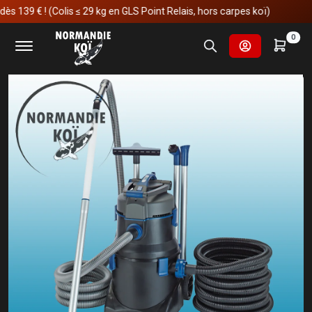
 ! (Colis ≤ 29 kg en GLS Point Relais, hors carpes koï)
Accueil
Entretien du bassin
Matériels d'entretien
0
Oase PondoVac 5