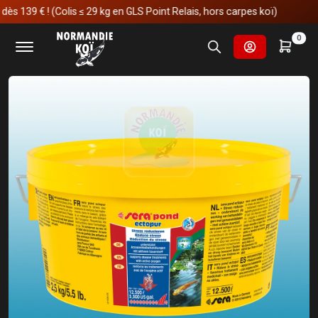
9 € ! (Colis ≤ 29 kg en GLS Point Relais, hors carpes koï)
Accueil
Soins et manipulations
0
Traitements contre les parasites
Sera Pond Ectopur