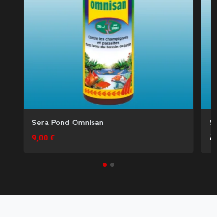
Sera Pond Omnisan
S
9,00 €
À 