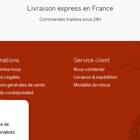
Livraison express en France
Commandes traitées sous 24H
mations
Service client
mmes nous
Nous contacter
s Légales
Livraison & expédition
ons générales de vente
Modalité de retour
de confidentialité
tés
ages au japon
tions
iles
ce de
nnalisés