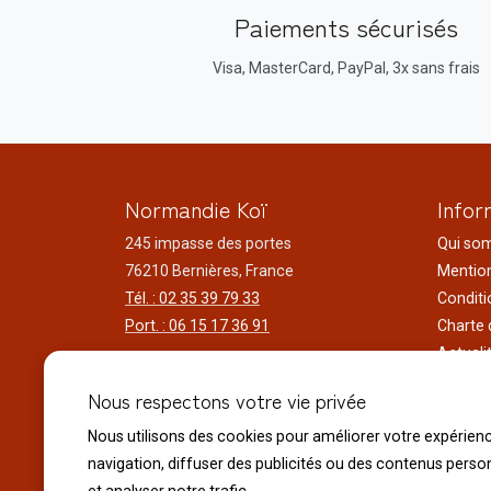
Paiements sécurisés
Visa, MasterCard, PayPal, 3x sans frais
Normandie Koï
Infor
245 impasse des portes
Qui so
76210 Bernières, France
Mention
Tél. : 02 35 39 79 33
Conditi
Port. : 06 15 17 36 91
Charte 
Actuali
Horaires d'ouverture
Nos voy
Nous respectons votre vie privée
Du lundi au samedi
Réalisa
9h00 à 12h00 - 14h00 à 18h30
Liens ut
Nous utilisons des cookies pour améliorer votre expérien
Le dimanche
navigation, diffuser des publicités ou des contenus perso
10h00 à 12h00 - 14h30 à 18h30