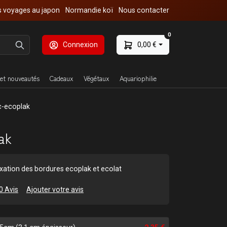
 voyages au japon
Normandie koï
Nous contacter
0
Connexion
0,00 €
et nouveautés
Cadeaux
Végétaux
Aquariophilie
c-ecoplak
ak
fixation des bordures ecoplak et ecolat
0 Avis
Ajouter votre avis