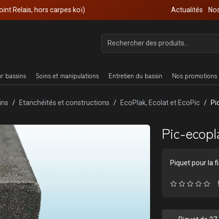
oint Relais, hors carpes koï)
Actualités
Nos
ur bassins
Soins et manipulations
Entretien du bassin
Nos promotions 
ins
Etanchéités et constructions
EcoPlak, Ecolat et EcoPic
Pi
Pic-ecopl
Piquet pour la 