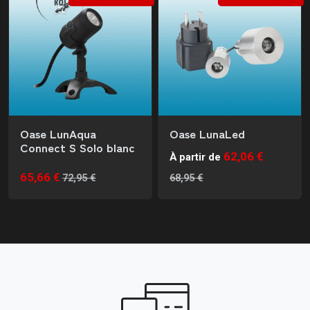
Oase LunAqua
Oase LunaLed
Connect S Solo blanc
62,06 €
À partir de
65,66 €
72,95 €
68,95 €