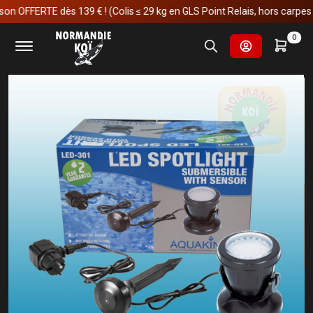
OFFERTE dès 139 € ! (Colis ≤ 29 kg en GLS Point Relais, hors carpes koï)
Accueil
Fournitures et technologies pour les bassins
0
Eclairages de bassin
LED-48 (301)