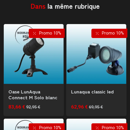
Dans
la même rubrique
Promo 10%
Promo 10%
Oase LunAqua
Lunaqua classic led
Connect M Solo blanc
83,66 €
62,96 €
92,95 €
69,95 €
Promo 10%
Promo 10%