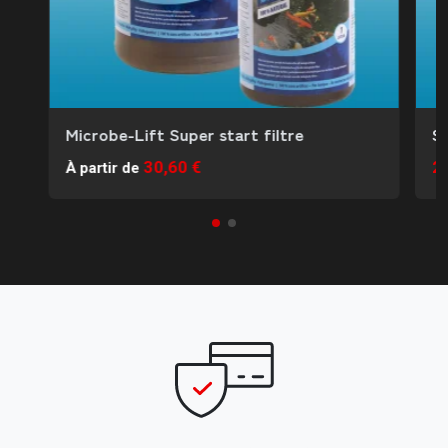
Microbe-Lift Super start filtre
S
30,60 €
2
À partir de