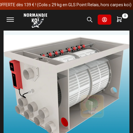
E dès 139 € ! (Colis ≤ 29 kg en GLS Point Relais, hors carpes koï)
Accueil
Matériels
Red Label
Basic Drum Filter 80/100
0