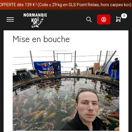
dès 139 € ! (Colis ≤ 29 kg en GLS Point Relais, hors carpes koï)
Accueil
Nos voyages au japon
Mise en bouche
0
Mise en bouche