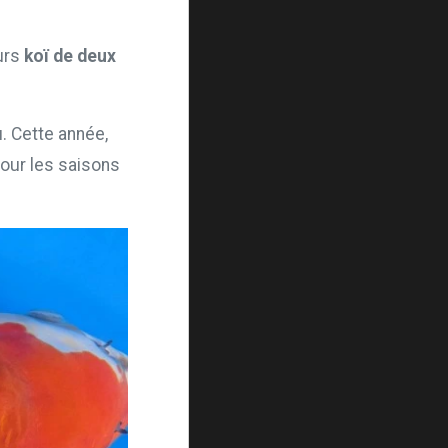
eurs
koï de deux
. Cette année,
our les saisons