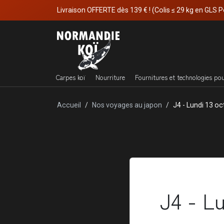
Livraison OFFERTE dès 139 € ! (Colis ≤ 29 kg en GLS P
Carpes koï
Nourriture
Fournitures et technologies po
Accueil
Nos voyages au japon
J4 - Lundi 13 o
J4 - L