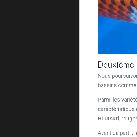
Deuxième é
Nous poursuivo
bassins commence
Parmi les varié
caractéristique
Hi Utsuri
, rouge
Avant de partir,