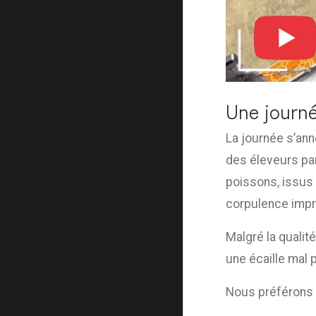
Une journé
La journée s’an
des éleveurs pa
poissons, issus 
corpulence impr
Malgré la quali
une écaille mal 
Nous préférons 