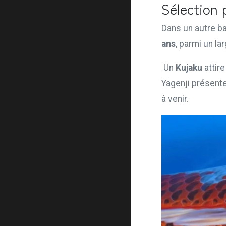
Sélection 
Dans un autre ba
ans
, parmi un la
Un
Kujaku
attire
Yagenji présente
à venir.