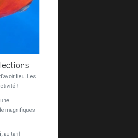
lections
d’avoir lieu. Les
tivité !
aune
 de magnifiques
i
, au tarif