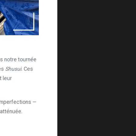
s notre tournée
des
Shusui
. Ces
t leur
imperfections —
 atténuée.