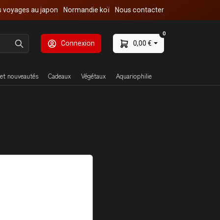
 voyages au japon
Normandie koï
Nous contacter
0
Connexion
0,00 €
et nouveautés
Cadeaux
Végétaux
Aquariophilie