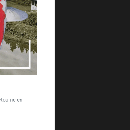
retourne en
.