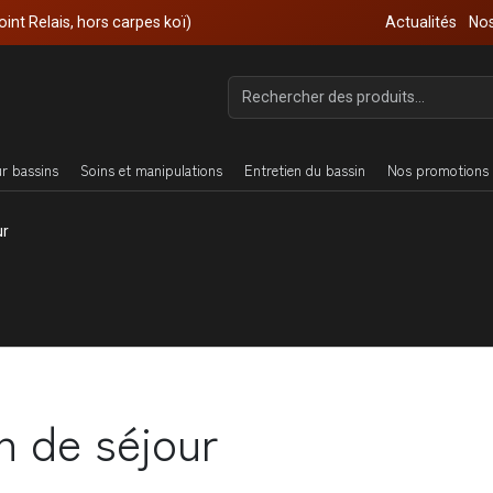
oint Relais, hors carpes koï)
Actualités
Nos
ur bassins
Soins et manipulations
Entretien du bassin
Nos promotions 
ur
in de séjour