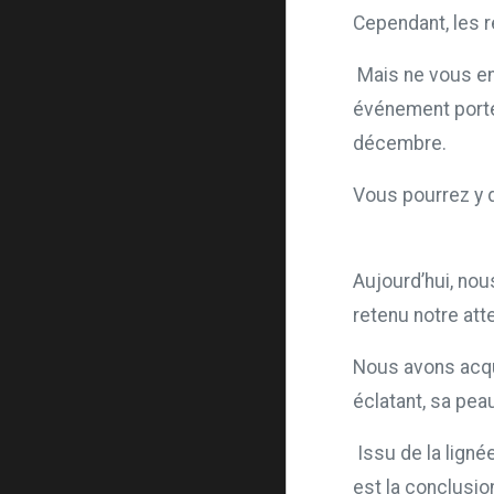
Cependant, les r
Mais ne vous en 
événement porte
décembre.
Vous pourrez y d
Aujourd’hui, nou
retenu notre att
Nous avons acqui
éclatant, sa pea
Issu de la ligné
est la conclusion