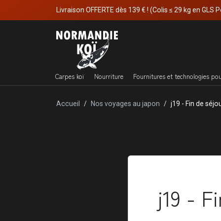
Livraison OFFERTE dès 139 € ! (Colis ≤ 29 kg en GLS P
Carpes koï
Nourriture
Fournitures et technologies po
Accueil
Nos voyages au japon
j19 - Fin de séjo
j19 - F