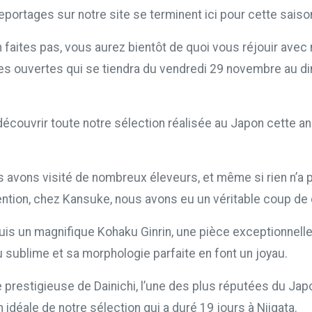
eportages sur notre site se terminent ici pour cette saiso
faites pas, vous aurez bientôt de quoi vous réjouir avec 
s ouvertes qui se tiendra du vendredi 29 novembre au d
écouvrir toute notre sélection réalisée au Japon cette a
s avons visité de nombreux éleveurs, et même si rien n’a 
ention, chez Kansuke, nous avons eu un véritable coup de
s un magnifique Kohaku Ginrin, une pièce exceptionnelle 
u sublime et sa morphologie parfaite en font un joyau.
e prestigieuse de Dainichi, l’une des plus réputées du Jap
 idéale de notre sélection qui a duré 19 jours à Niigata.