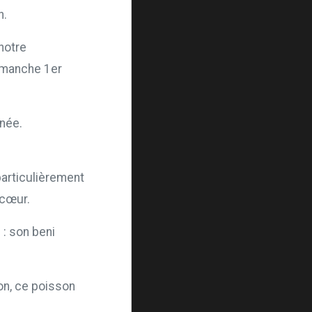
n.
notre
imanche 1er
nnée.
particulièrement
 cœur.
: son beni
on, ce poisson