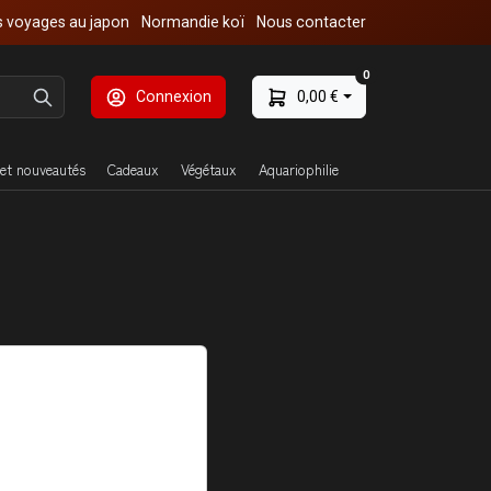
 voyages au japon
Normandie koï
Nous contacter
0
Connexion
0,00 €
et nouveautés
Cadeaux
Végétaux
Aquariophilie