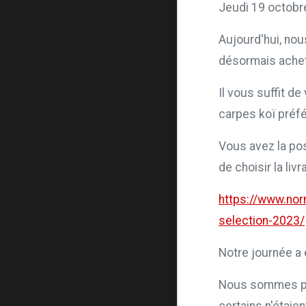
Jeudi 19 octobr
Aujourd'hui, no
désormais achete
Il vous suffit d
carpes koï préfé
Vous avez la pos
de choisir la liv
https://www.nor
selection-2023/
Notre journée a 
Nous sommes par