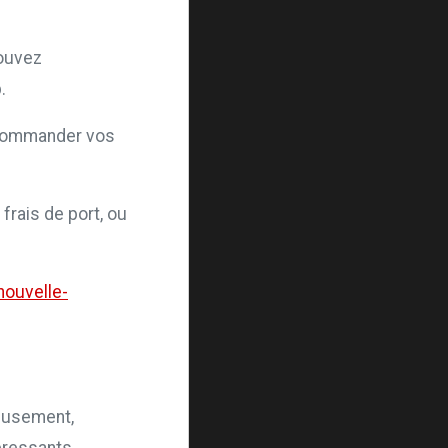
pouvez
.
t commander vos
frais de port, ou
nouvelle-
eusement,