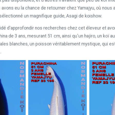
nt pas disponibles, et d'autres n'avaient que peu de koï in
 avons eu la chance de retourner chez Yamajyu, où nous 
lectionné un magnifique guide, Asagi de koishow.
dé d'approfondir nos recherches chez cet éleveur et avo
na de 3 ans, mesurant 51 cm, ainsi qu'un hajiro, un koï au
ales blanches, un poisson véritablement mystique, qui es
.