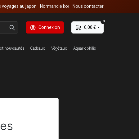
 voyages au japon
Normandie koï
Nous contacter
0
Connexion
0,00 €
et nouveautés
Cadeaux
Végétaux
Aquariophilie
ues