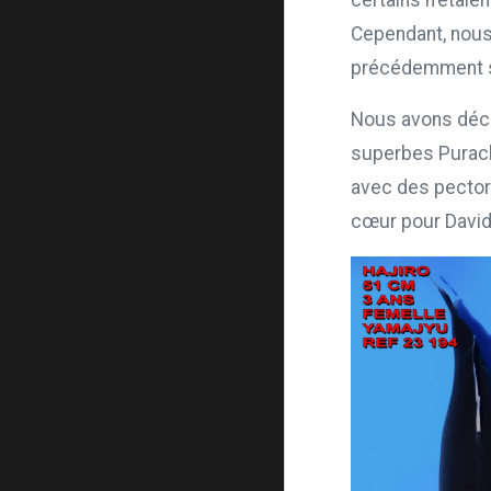
certains n'étaie
Cependant, nous
précédemment sé
Nous avons déci
superbes Purachi
avec des pector
cœur pour David