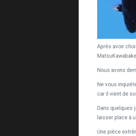
Après avoir cho
MatsuKawabake 
Nous avons deman
Ne vous inquiéte
car il vient de s
Dans quelques jo
laisser place à 
Une pièce extrê