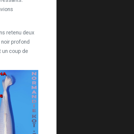
téressants.
avions
ns retenu deux
 noir profond
t un coup de