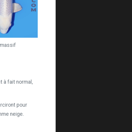
 massif
 à fait normal,
irciront pour
omme neige.