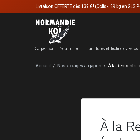
Livraison OFFERTE dès 139 € ! (Colis ≤ 29 kg en GLS P
Carpes koï
Nourriture
Fournitures et technologies po
Accueil
Nos voyages au japon
À la Rencontre
À la R