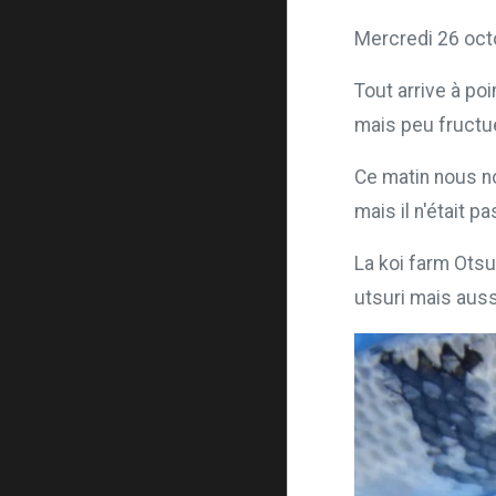
Mercredi 26 oct
Tout arrive à poi
mais peu fructu
Ce matin nous n
mais il n'était pa
La koi farm Ots
utsuri mais aussi