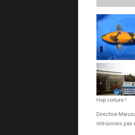
Hop voiture !
Direction Marus
retrouvons pas 