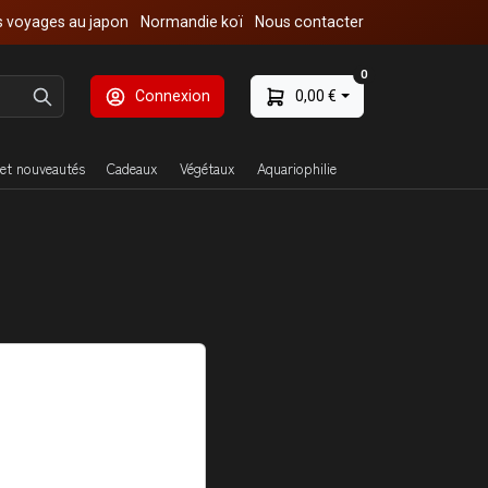
 voyages au japon
Normandie koï
Nous contacter
0
Connexion
0,00 €
et nouveautés
Cadeaux
Végétaux
Aquariophilie