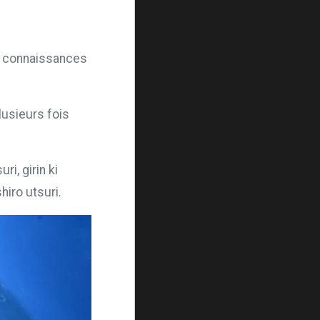
 en connaissances
usieurs fois
i, girin ki
hiro utsuri.