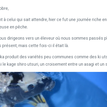
obre,
nt à celui qui sait attendre, hier ce fut une journée riche
euse en pêche.
ous dirigeons vers un éleveur où nous sommes passés pl
s présent, mais cette fois-ci il était là.
uka produit des variétés peu communes comme des ki utsur
 le kage shiro utsuri, un croisement entre un asagi et un s