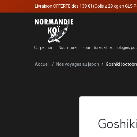
Livraison OFFERTE dès 139 € ! (Colis ≤ 29 kg en GLS P
Carpes koï
Nourriture
Fournitures et technologies po
Accueil
Nos voyages au japon
Goshiki (octobr
Goshik