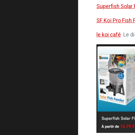
Superfish Solar
SF Koï Pro Fish 
le koi café
Le di