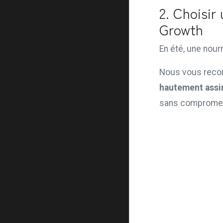
2. Choisir
Growth
En été, une nourr
Nous vous rec
hautement assi
sans compromettr