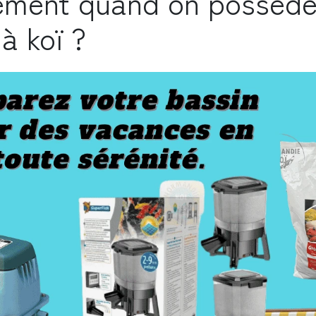
ement quand on possède
à koï ?