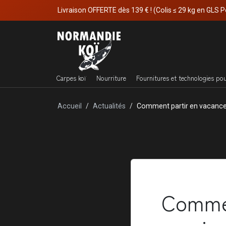
Livraison OFFERTE dès 139 € ! (Colis ≤ 29 kg en GLS P
Carpes koï
Nourriture
Fournitures et technologies po
Accueil
Actualités
Comment partir en vacance
Commen