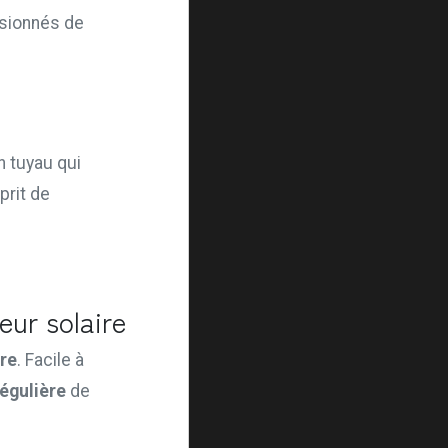
ssionnés de
n tuyau qui
prit de
eur solaire
ire
. Facile à
régulière
de