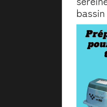
serein
bassin 