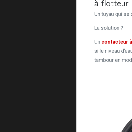
à flotteur
Un tuyau qui se
La solution ?
Un
contacteur à
si le niveau d’
tambour en mo