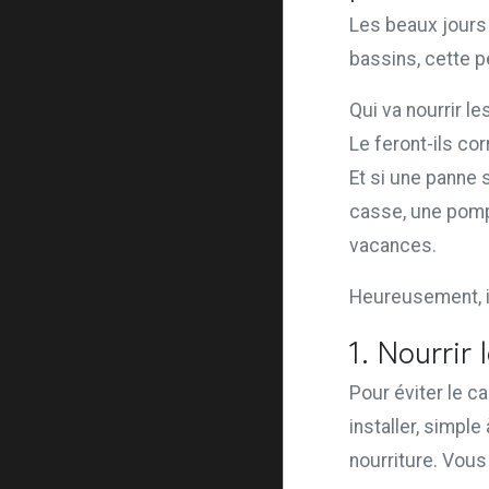
Les beaux jours
bassins, cette p
Qui va nourrir le
Le feront-ils co
Et si une panne
casse, une pompe
vacances.
Heureusement, il
1. Nourrir
Pour éviter le c
installer, simpl
nourriture. Vous 