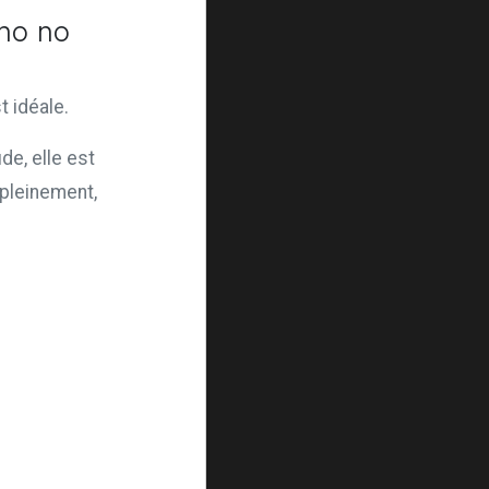
aho no
t idéale.
de, elle est
t pleinement,