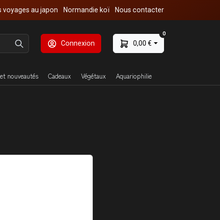
 voyages au japon
Normandie koï
Nous contacter
0
Connexion
0,00 €
et nouveautés
Cadeaux
Végétaux
Aquariophilie