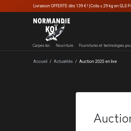
Livraison OFFERTE dès 139 € ! (Colis ≤ 29 kg en GLS P
Carpes koï
Nourriture
Fournitures et technologies po
Accueil
Actualités
Auction 2025 en live
Auction