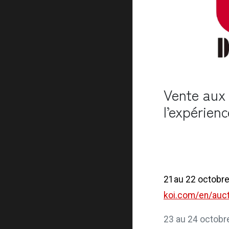
Vente aux 
l’expérienc
21au 22 octobr
koi.com/en/auct
23 au 24 octobr