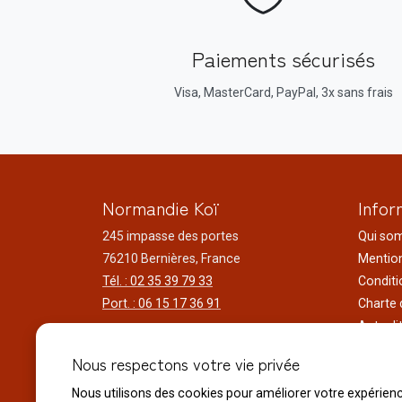
Paiements sécurisés
Visa, MasterCard, PayPal, 3x sans frais
Normandie Koï
Infor
245 impasse des portes
Qui so
76210 Bernières, France
Mention
Tél. : 02 35 39 79 33
Conditi
Port. : 06 15 17 36 91
Charte 
Actuali
Horaires d'ouverture
Nos voy
Nous respectons votre vie privée
Du lundi au samedi
Réalisa
9h00 à 12h00 - 14h00 à 18h30
Liens ut
Nous utilisons des cookies pour améliorer votre expérien