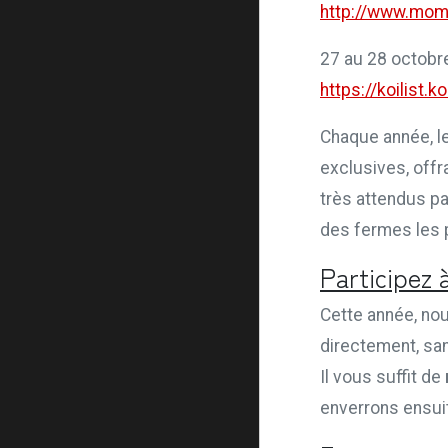
http://www.mom
27 au 28 octobr
https://koilist
Chaque année, l
exclusives, offr
très attendus pa
des fermes les p
Participez 
Cette année, nou
directement, san
Il vous suffit de
enverrons ensuit