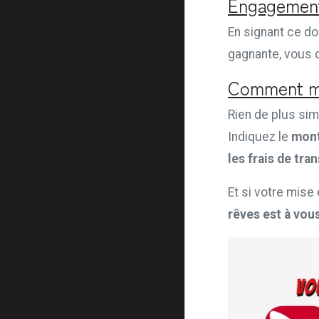
Engagement
En signant ce d
gagnante, vous 
Comment mi
Rien de plus sim
Indiquez le
mon
les frais de tra
Et si votre mise
rêves est à vous