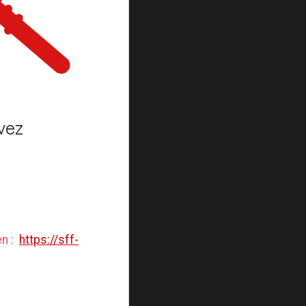
vez
en
:
https://sff-