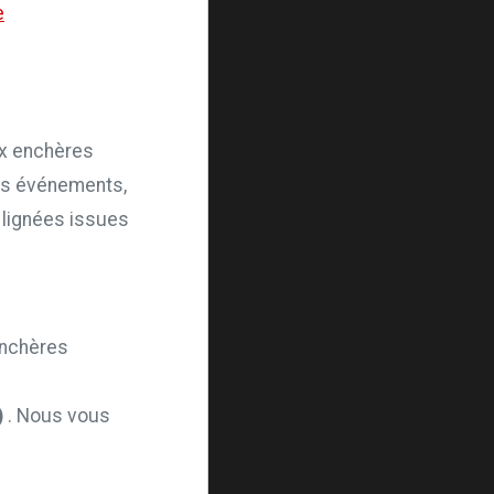
e
ux enchères
Ces événements,
 lignées issues
enchères
)
. Nous vous