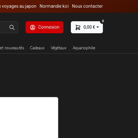
 voyages au japon
Normandie koï
Nous contacter
0
Connexion
0,00 €
et nouveautés
Cadeaux
Végétaux
Aquariophilie