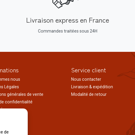
Livraison express en France
Commandes traitées sous 24H
mations
Service client
mmes nous
Nous contacter
s Légales
Livraison & expédition
ons générales de vente
Modalité de retour
de confidentialité
tés
ages au japon
tions
iles
ce de