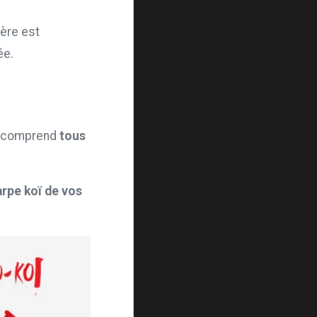
ère est
ée.
if comprend
tous
arpe koï de vos