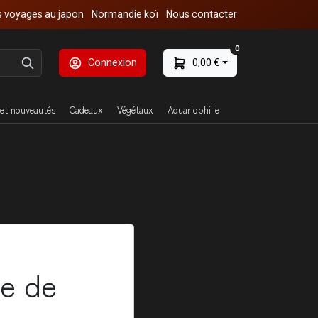
 voyages au japon
Normandie koï
Nous contacter
0
Connexion
0,00 €
et nouveautés
Cadeaux
Végétaux
Aquariophilie
de de