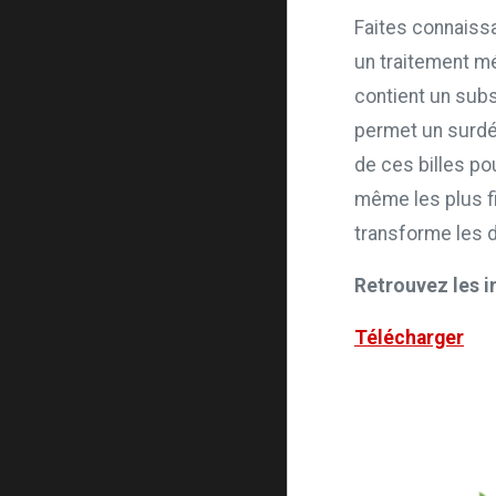
Faites connaiss
un traitement mé
contient un subs
permet un surdé
de ces billes p
même les plus fi
transforme les d
Retrouvez les i
Télécharger