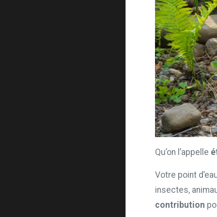
Qu’on l’appelle
é
Votre point d’ea
insectes, animau
contribution
po