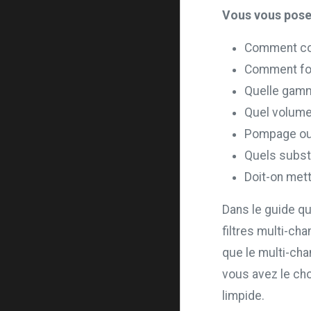
Vous vous pose
Comment con
Comment fon
Quelle gamme
Quel volume
Pompage ou 
Quels substr
Doit-on mett
Dans le guide q
filtres multi-ch
que le multi-cha
vous avez le cho
limpide.