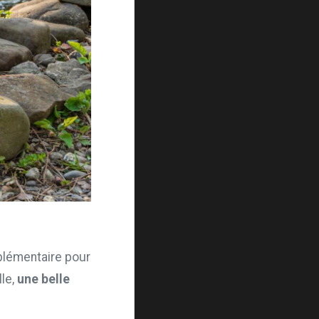
pplémentaire pour
lle,
une belle