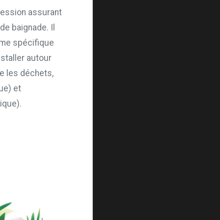
pression assurant
e baignade. Il
orme spécifique
nstaller autour
e les déchets,
ue) et
ique).