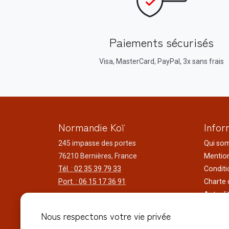
Paiements sécurisés
Visa, MasterCard, PayPal, 3x sans frais
Normandie Koï
Infor
245 impasse des portes
Qui so
76210 Bernières, France
Mention
Tél. : 02 35 39 79 33
Conditi
Port. : 06 15 17 36 91
Charte 
Actuali
Horaires d'ouverture
Nos voy
Nous respectons votre vie privée
Du lundi au samedi
Réalisa