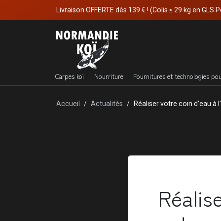
Livraison OFFERTE dès 139 € ! (Colis ≤ 29 kg en GLS P
Carpes koï
Nourriture
Fournitures et technologies po
Accueil
Actualités
Réaliser votre coin d’eau à l
Réalise