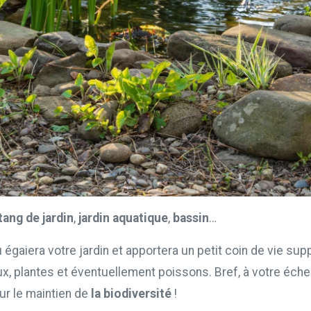
tang de jardin
,
jardin aquatique
,
bassin
…
u égaiera votre jardin et apportera un petit coin de vie su
x, plantes et éventuellement poissons. Bref, à votre éche
ur le maintien de
la biodiversité
!