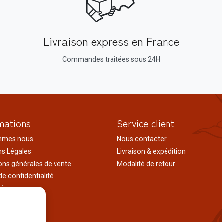
Livraison express en France
Commandes traitées sous 24H
mations
Service client
mmes nous
Nous contacter
s Légales
Livraison & expédition
ons générales de vente
Modalité de retour
de confidentialité
tés
ages au japon
tions