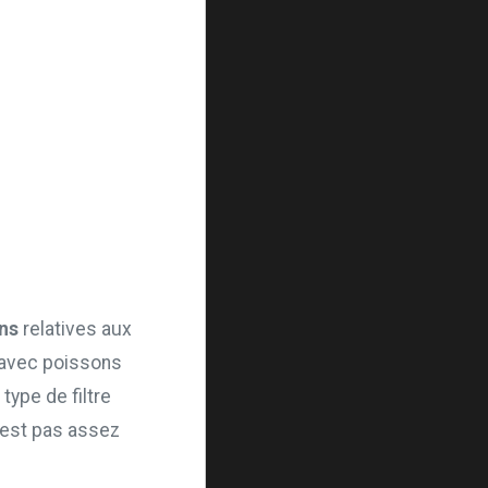
ons
relatives aux
 avec poissons
type de filtre
’est pas assez