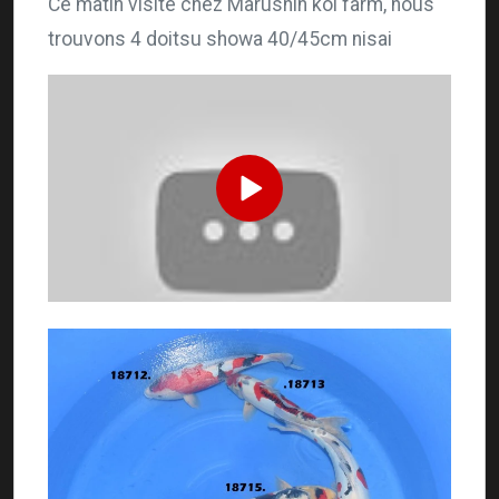
Ce matin visite chez Marushin koi farm, nous
trouvons 4 doitsu showa 40/45cm nisai