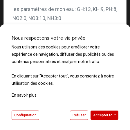
les paramètres de mon eau: GH:13, KH:9, PH:8,
NO2:0, NO3:10, NH3:0
Nous respectons votre vie privée
Nous utilisons des cookies pour améliorer votre
expérience de navigation, diffuser des publicités ou des
Catégorie bassin paysagé
contenus personnalisés et analyser notre trafic.
Bassin de 16 à 49m3:
En cliquant sur "Accepter tout", vous consentez à notre
utilisation des cookies.
Bassin N°5
En savoir plus
Le bassin que je vous présente est un bassin
de 18,4 m3.
Configuration
Refuser
Accepter tout
Il s'agit d'un bassin paysage comportant une