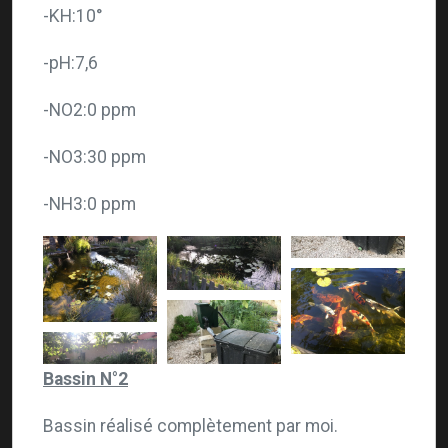
-KH:10°
-pH:7,6
-NO2:0 ppm
-NO3:30 ppm
-NH3:0 ppm
Bassin N°2
Bassin réalisé complètement par moi.