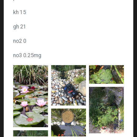
kh 15
gh 21
no2 0
no3 0.25mg