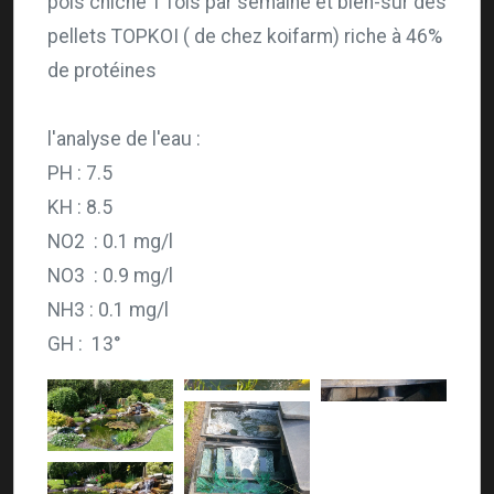
pois chiche 1 fois par semaine et bien-sur des
pellets TOPKOI ( de chez koifarm) riche à 46%
de protéines
l'analyse de l'eau :
PH : 7.5
KH : 8.5
NO2 : 0.1 mg/l
NO3 : 0.9 mg/l
NH3 : 0.1 mg/l
GH : 13°