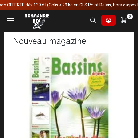
FFERTE dès 139 € ! (Colis ≤ 29 kg en GLS Point Relais, hors carpes koï)
Accueil
Actualités
Nouveau magazine
0
Nouveau magazine